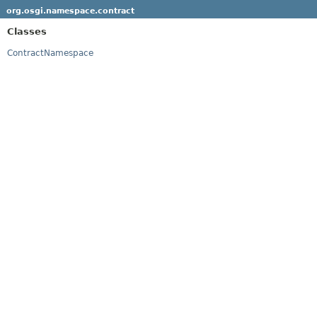
org.osgi.namespace.contract
Classes
ContractNamespace