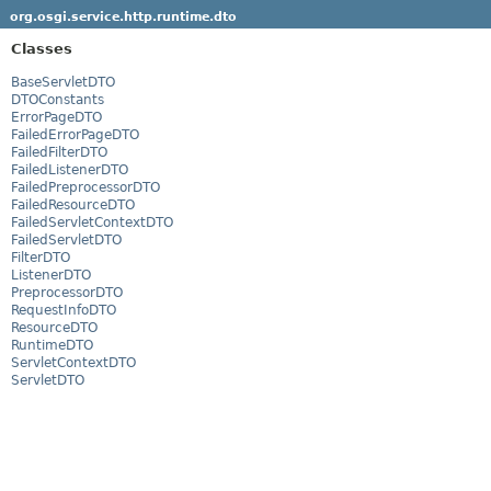
org.osgi.service.http.runtime.dto
Classes
BaseServletDTO
DTOConstants
ErrorPageDTO
FailedErrorPageDTO
FailedFilterDTO
FailedListenerDTO
FailedPreprocessorDTO
FailedResourceDTO
FailedServletContextDTO
FailedServletDTO
FilterDTO
ListenerDTO
PreprocessorDTO
RequestInfoDTO
ResourceDTO
RuntimeDTO
ServletContextDTO
ServletDTO