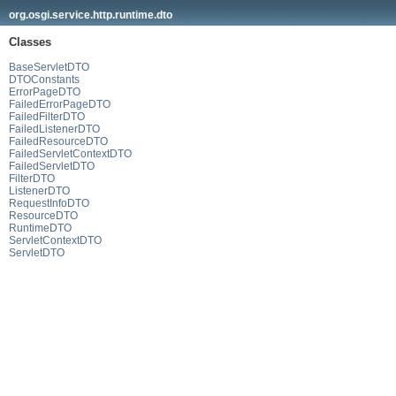
org.osgi.service.http.runtime.dto
Classes
BaseServletDTO
DTOConstants
ErrorPageDTO
FailedErrorPageDTO
FailedFilterDTO
FailedListenerDTO
FailedResourceDTO
FailedServletContextDTO
FailedServletDTO
FilterDTO
ListenerDTO
RequestInfoDTO
ResourceDTO
RuntimeDTO
ServletContextDTO
ServletDTO